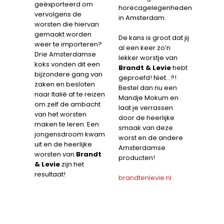
geëxporteerd om
horecagelegenheden
vervolgens de
in Amsterdam.
worsten die hiervan
gemaakt worden
De kans is groot dat jij
weer te importeren?
al een keer zo’n
Drie Amsterdamse
lekker worstje van
koks vonden dit een
Brandt & Levie
hebt
bijzondere gang van
geproefd! Niet…?!
zaken en besloten
Bestel dan nu een
naar Italië af te reizen
Mandje Mokum en
om zelf de ambacht
laat je verrassen
van het worsten
door de heerlijke
maken te leren. Een
smaak van deze
jongensdroom kwam
worst en de andere
uit en de heerlijke
Amsterdamse
worsten van
Brandt
producten!
& Levie
zijn het
resultaat!
brandtenlevie.nl